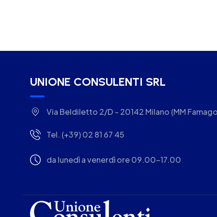
UNIONE CONSULENTI SRL
Via Beldiletto 2/D - 20142 Milano (MM Famago
Tel. (+39) 02 81 67 45
da lunedì a venerdì ore 09.00-17.00