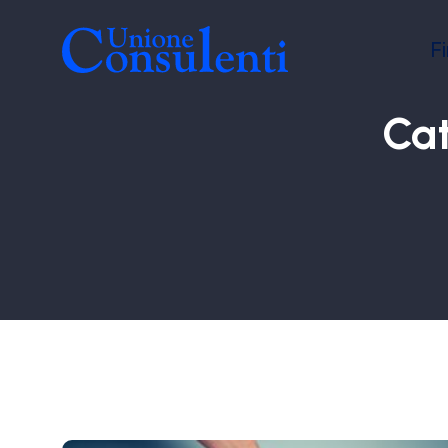
F
Cat