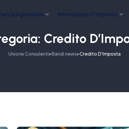
inanza Agevolata
Innovazione D’impresa
egoria:
Credito D’Imp
Unione Consulenti
Bandi news
Credito D'Imposta
>
>