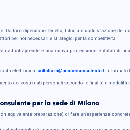
. Da loro dipendono fedeltà, fiducia e soddisfazione dei nost
ttori per noi necessari e strategici per la competitività.
ivati ad intraprendere una nuova professione e dotati di u
 posta elettronica:
collabora@unioneconsulenti.it
in formato 
amento dei vostri dati personali secondo le finalità e modalità 
consulente per la sede di Milano
o con equivalente preparazione) di fare un’esperienza concre
richiede voglia di imparare, intraprendenza e predisposizione