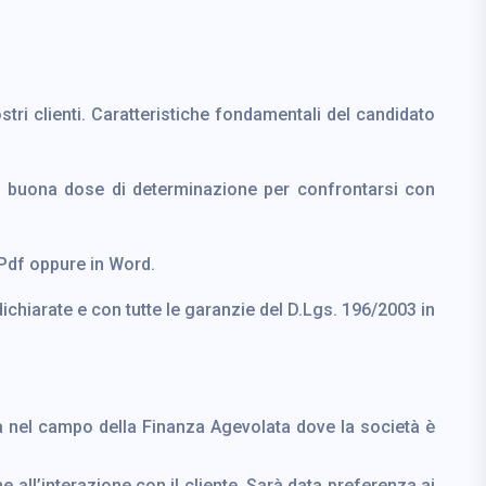
ri clienti. Caratteristiche fondamentali del candidato
na buona dose di determinazione per confrontarsi con
Pdf oppure in Word.
dichiarate e con tutte le garanzie del D.Lgs. 196/2003 in
ta nel campo della Finanza Agevolata dove la società è
 all’interazione con il cliente. Sarà data preferenza ai