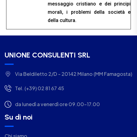
messaggio cristiano e dei principi
morali, i problemi della società e
della cultura.
UNIONE CONSULENTI SRL
Via Beldiletto 2/D - 20142 Milano (MM Famagosta)
Tel. (+39) 02 81 67 45
da lunedì a venerdì ore 09.00-17.00
Su di noi
Chi siamo