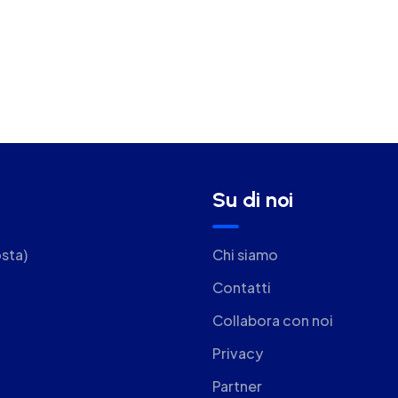
Su di noi
sta)
Chi siamo
Contatti
Collabora con noi
Privacy
Partner