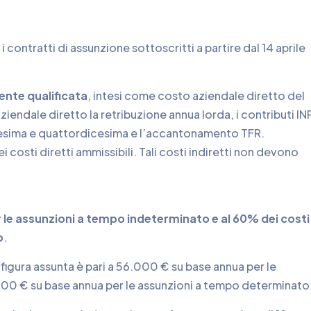
 contratti di assunzione sottoscritti a partire dal 14 aprile
mente qualificata
, intesi come costo aziendale diretto del
ziendale diretto la retribuzione annua lorda, i contributi IN
edicesima e quattordicesima e l’accantonamento TFR.
i costi diretti ammissibili. Tali costi indiretti non devono
r le assunzioni a tempo indeterminato e al 60% dei costi
o
.
igura assunta è pari a 56.000 € su base annua per le
000 € su base annua per le assunzioni a tempo determinato