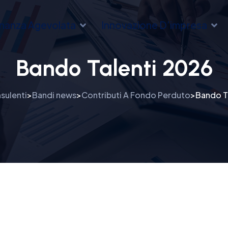
inanza Agevolata
Innovazione D’impresa
Bando Talenti 2026
sulenti
Bandi news
Contributi A Fondo Perduto
Bando T
>
>
>