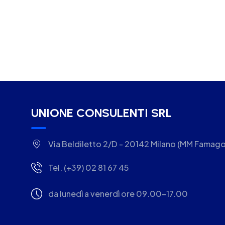
UNIONE CONSULENTI SRL
Via Beldiletto 2/D - 20142 Milano (MM Famago
Tel. (+39) 02 81 67 45
da lunedì a venerdì ore 09.00-17.00