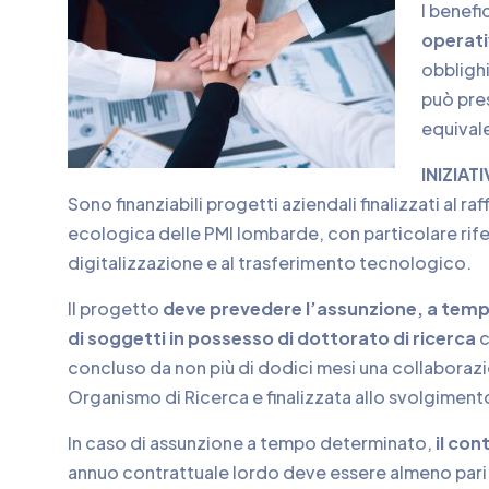
I benefi
operati
obblighi
può pres
equival
INIZIAT
Sono finanziabili progetti aziendali finalizzati al 
ecologica delle PMI lombarde, con particolare rifer
digitalizzazione e al trasferimento tecnologico.
Il progetto
deve prevedere l’assunzione, a temp
di soggetti in possesso di dottorato di ricerca
c
concluso da non più di dodici mesi una collaboraz
Organismo di Ricerca e finalizzata allo svolgimento 
In caso di assunzione a tempo determinato,
il con
annuo contrattuale lordo deve essere almeno pari