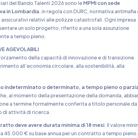
ciari del Bando Talenti 2026 sono le
MPMI con sede
va in Lombardia
, in regola con DURC, normativa antimafia 
 assicurativi relativi alle polizze catastrofali. Ogni impresa
entare un solo progetto, riferito a una sola assunzione
ente a tempo pieno.
IVE AGEVOLABILI
rafforzamento della capacità di innovazione e di transizione
imento all’economia circolare, alla sostenibilità, alla
o indeterminato o determinato, a tempo pieno o parzia
he, al momento della presentazione della domanda, abbia
ione a termine formalmente conferita a titolo personale da
di attività di ricerca.
tratto deve avere durata minima di 18 mesi
. Il valore min
 a 45.000 € su base annua per un contratto a tempo pieno.