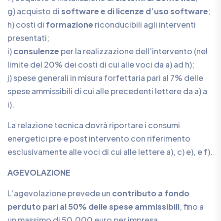
g) acquisto di
software e di licenze d’uso software
;
h) costi di
formazione
riconducibili agli interventi
presentati;
i)
consulenze
per la realizzazione dell’intervento (nel
limite del 20% dei costi di cui alle voci da a) ad h);
j) spese generali in misura forfettaria pari al 7% delle
spese ammissibili di cui alle precedenti lettere da a) a
i).
La relazione tecnica dovrà riportare i consumi
energetici pre e post intervento con riferimento
esclusivamente alle voci di cui alle lettere a), c) e), e f).
AGEVOLAZIONE
L’agevolazione prevede un
contributo a fondo
perduto pari al 50% delle spese ammissibili
, fino a
un massimo di 50.000 euro per impresa.