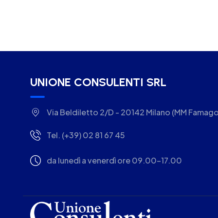
UNIONE CONSULENTI SRL
Via Beldiletto 2/D - 20142 Milano (MM Famago
Tel. (+39) 02 81 67 45
da lunedì a venerdì ore 09.00-17.00