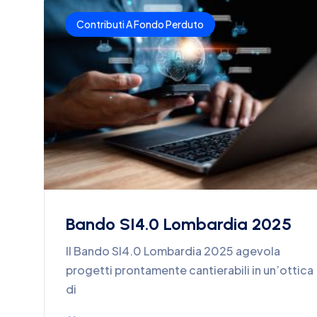
Contributi A Fondo Perduto
Bando SI4.0 Lombardia 2025
Il Bando SI4.0 Lombardia 2025 agevola
progetti prontamente cantierabili in un’ottica
di