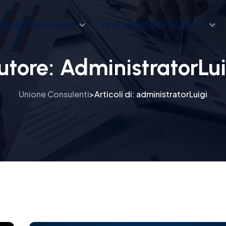
inanza Agevolata
Innovazione D’impresa
utore:
AdministratorLui
Unione Consulenti
Articoli di: administratorLuigi
>