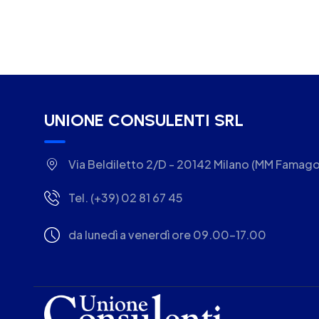
UNIONE CONSULENTI SRL
Via Beldiletto 2/D - 20142 Milano (MM Famago
Tel. (+39) 02 81 67 45
da lunedì a venerdì ore 09.00-17.00